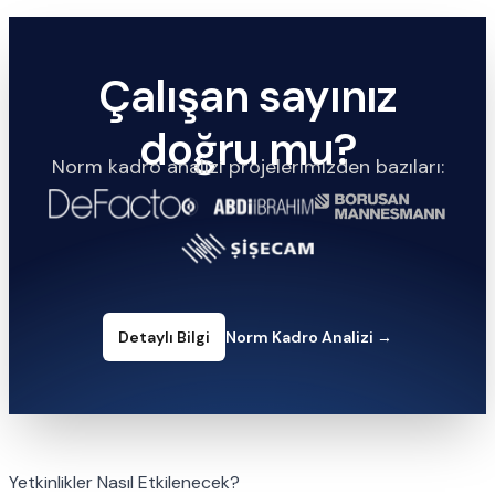
Çalışan sayınız
doğru mu?
Norm kadro analizi projelerimizden bazıları:
Detaylı Bilgi
Norm Kadro Analizi
→
Yetkinlikler Nasıl Etkilenecek?