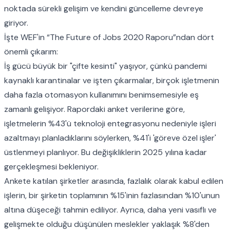
noktada sürekli gelişim ve kendini güncelleme devreye
giriyor.
İşte WEF'in
“The Future of Jobs 2020 Raporu”
ndan dört
önemli çıkarım:
İş gücü büyük bir "çifte kesinti" yaşıyor, çünkü pandemi
kaynaklı karantinalar ve işten çıkarmalar, birçok işletmenin
daha fazla otomasyon kullanımını benimsemesiyle eş
zamanlı gelişiyor. Rapordaki anket verilerine göre,
işletmelerin %43'ü teknoloji entegrasyonu nedeniyle işleri
azaltmayı planladıklarını söylerken, %41'i 'göreve özel işler'
üstlenmeyi planlıyor. Bu değişikliklerin 2025 yılına kadar
gerçekleşmesi bekleniyor.
Ankete katılan şirketler arasında, fazlalık olarak kabul edilen
işlerin, bir şirketin toplamının %15'inin fazlasından %10'unun
altına düşeceği tahmin ediliyor. Ayrıca, daha yeni vasıflı ve
gelişmekte olduğu düşünülen meslekler yaklaşık %8'den