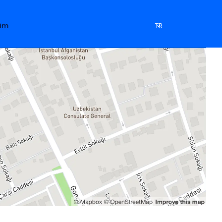
şim
TR