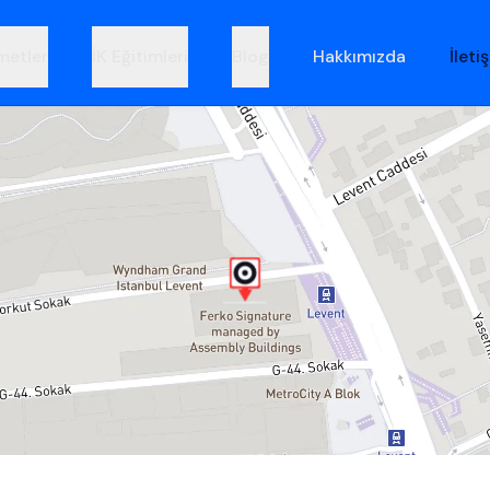
metler
İK Eğitimleri
Blog
Hakkımızda
İleti