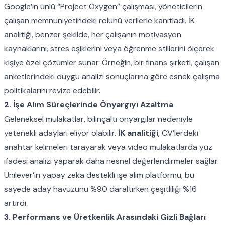
Google’ın ünlü “Project Oxygen” çalışması, yöneticilerin
çalışan memnuniyetindeki rolünü verilerle kanıtladı. İK
analitiği, benzer şekilde, her çalışanın motivasyon
kaynaklarını, stres eşiklerini veya öğrenme stillerini ölçerek
kişiye özel çözümler sunar. Örneğin, bir finans şirketi, çalışan
anketlerindeki duygu analizi sonuçlarına göre esnek çalışma
politikalarını revize edebilir.
2. İşe Alım Süreçlerinde Önyargıyı Azaltma
Geleneksel mülakatlar, bilinçaltı önyargılar nedeniyle
yetenekli adayları eliyor olabilir.
İK analitiği
, CV’lerdeki
anahtar kelimeleri tarayarak veya video mülakatlarda yüz
ifadesi analizi yaparak daha nesnel değerlendirmeler sağlar.
Unilever’in yapay zeka destekli işe alım platformu, bu
sayede aday havuzunu %90 daraltırken çeşitliliği %16
artırdı.
3. Performans ve Üretkenlik Arasındaki Gizli Bağları